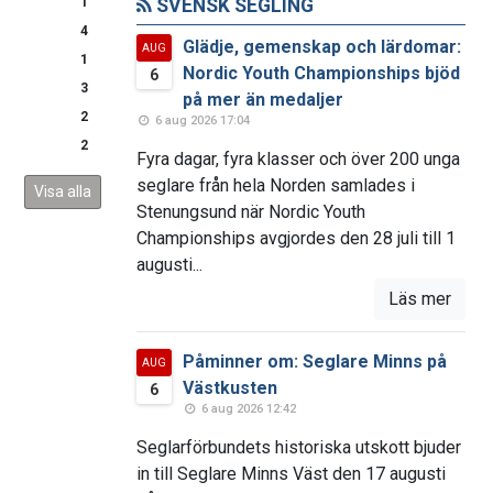
1
SVENSK SEGLING
4
Glädje, gemenskap och lärdomar:
AUG
1
Nordic Youth Championships bjöd
6
3
på mer än medaljer
2
6 aug 2026 17:04
2
Fyra dagar, fyra klasser och över 200 unga
seglare från hela Norden samlades i
Visa alla
Stenungsund när Nordic Youth
Championships avgjordes den 28 juli till 1
augusti...
Läs mer
Påminner om: Seglare Minns på
AUG
Västkusten
6
6 aug 2026 12:42
Seglarförbundets historiska utskott bjuder
in till Seglare Minns Väst den 17 augusti