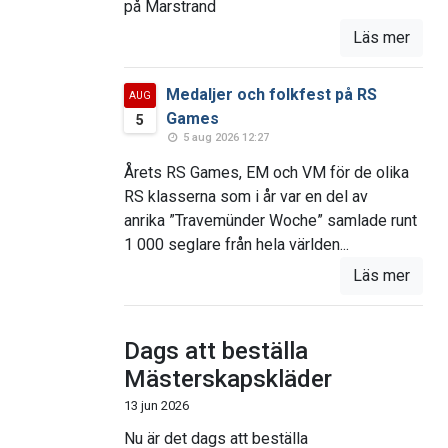
på Marstrand
Läs mer
Medaljer och folkfest på RS
AUG
Games
5
5 aug 2026 12:27
Årets RS Games, EM och VM för de olika
RS klasserna som i år var en del av
anrika ”Travemünder Woche” samlade runt
1 000 seglare från hela världen...
Läs mer
Dags att beställa
Mästerskapskläder
13 jun 2026
Nu är det dags att beställa