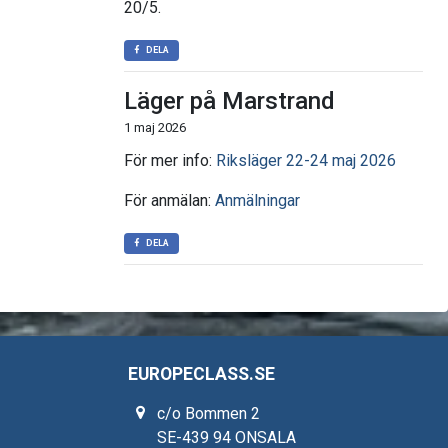
20/5.
DELA
Läger på Marstrand
1 maj 2026
För mer info:
Riksläger 22-24 maj 2026
För anmälan:
Anmälningar
DELA
EUROPECLASS.SE
c/o Bommen 2
SE-439 94 ONSALA