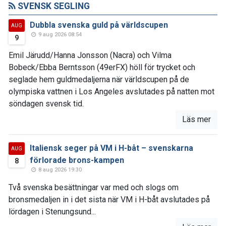
SVENSK SEGLING
Dubbla svenska guld på världscupen
AUG
9 aug 2026 08:54
9
Emil Järudd/Hanna Jonsson (Nacra) och Vilma
Bobeck/Ebba Berntsson (49erFX) höll för trycket och
seglade hem guldmedaljerna när världscupen på de
olympiska vattnen i Los Angeles avslutades på natten mot
söndagen svensk tid.
Läs mer
Italiensk seger på VM i H-båt – svenskarna
AUG
förlorade brons-kampen
8
8 aug 2026 19:30
Två svenska besättningar var med och slogs om
bronsmedaljen in i det sista när VM i H-båt avslutades på
lördagen i Stenungsund...