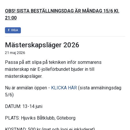
OBS! SISTA BESTÄLLNINGSDAG ÄR MÅNDAG 15/6 Kl.
21:00
DELA
Mästerskapsläger 2026
21 maj 2026
Passa på att slipa på tekniken inför sommarens
mästerskap när E-jolleförbundet bjuder in till
mästerskapsläger.
Nu är anmälan öppen -
KLICKA HÄR
(sista anmälningsdag
5/6)
DATUM: 13-14 juni
PLATS: Hjuviks Båtklubb, Göteborg
KOSTNAD: 500 kr (mat och logi ej inkluderat)