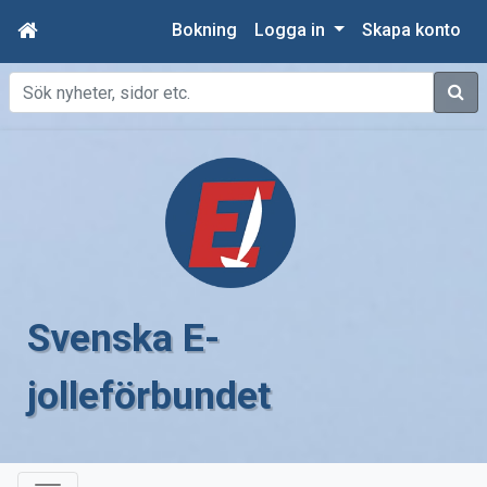
Bokning
Logga in
Skapa konto
Sök
Svenska E-
jolleförbundet