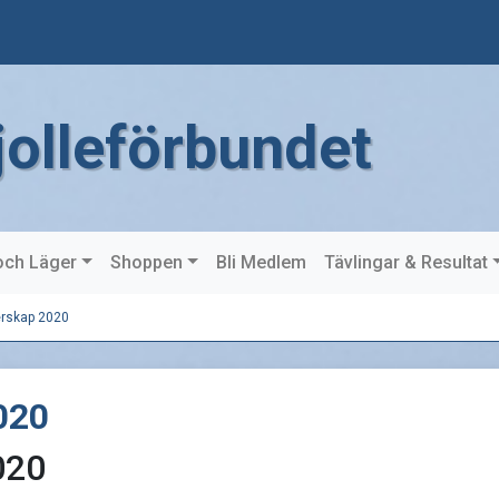
jolleförbundet
och Läger
Shoppen
Bli Medlem
Tävlingar & Resultat
erskap 2020
020
020