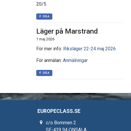
20/5.
DELA
Läger på Marstrand
1 maj 2026
För mer info:
Riksläger 22-24 maj 2026
För anmälan:
Anmälningar
DELA
EUROPECLASS.SE
c/o Bommen 2
SE-439 94 ONSALA