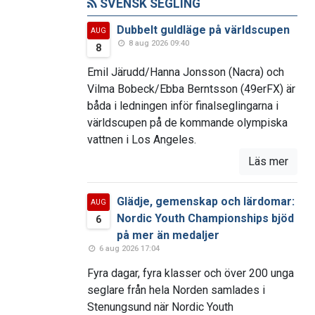
SVENSK SEGLING
Dubbelt guldläge på världscupen
AUG
8 aug 2026 09:40
8
Emil Järudd/Hanna Jonsson (Nacra) och
Vilma Bobeck/Ebba Berntsson (49erFX) är
båda i ledningen inför finalseglingarna i
världscupen på de kommande olympiska
vattnen i Los Angeles.
Läs mer
Glädje, gemenskap och lärdomar:
AUG
Nordic Youth Championships bjöd
6
på mer än medaljer
6 aug 2026 17:04
Fyra dagar, fyra klasser och över 200 unga
seglare från hela Norden samlades i
Stenungsund när Nordic Youth