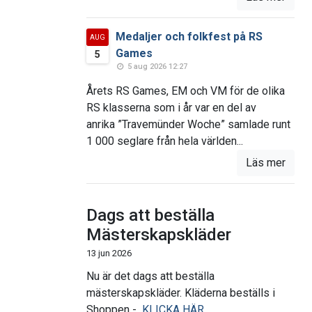
Medaljer och folkfest på RS
AUG
Games
5
5 aug 2026 12:27
Årets RS Games, EM och VM för de olika
RS klasserna som i år var en del av
anrika ”Travemünder Woche” samlade runt
1 000 seglare från hela världen...
Läs mer
Dags att beställa
Mästerskapskläder
13 jun 2026
Nu är det dags att beställa
mästerskapskläder. Kläderna beställs i
Shoppen -
KLICKA HÄR