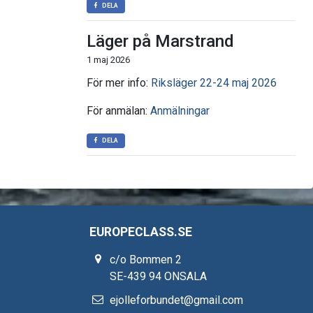
DELA
Läger på Marstrand
1 maj 2026
För mer info:
Riksläger 22-24 maj 2026
För anmälan:
Anmälningar
DELA
EUROPECLASS.SE
c/o Bommen 2
SE-439 94 ONSALA
ejolleforbundet@gmail.com