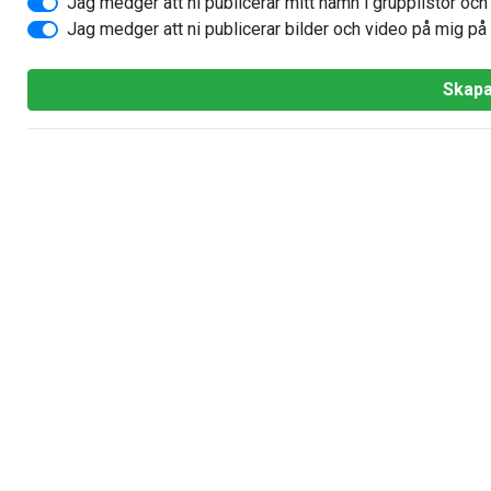
Jag medger att ni publicerar mitt namn i grupplistor och
Jag medger att ni publicerar bilder och video på mig p
Skapa