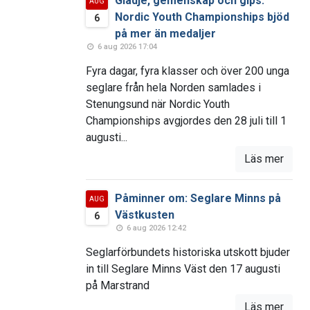
Glädje, gemenskap och gips:
AUG
Nordic Youth Championships bjöd
6
på mer än medaljer
6 aug 2026 17:04
Fyra dagar, fyra klasser och över 200 unga
seglare från hela Norden samlades i
Stenungsund när Nordic Youth
Championships avgjordes den 28 juli till 1
augusti...
Läs mer
Påminner om: Seglare Minns på
AUG
Västkusten
6
6 aug 2026 12:42
Seglarförbundets historiska utskott bjuder
in till Seglare Minns Väst den 17 augusti
på Marstrand
Läs mer