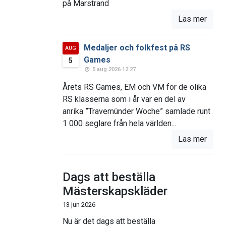
på Marstrand
Läs mer
Medaljer och folkfest på RS
AUG
Games
5
5 aug 2026 12:27
Årets RS Games, EM och VM för de olika
RS klasserna som i år var en del av
anrika ”Travemünder Woche” samlade runt
1 000 seglare från hela världen...
Läs mer
Dags att beställa
Mästerskapskläder
13 jun 2026
Nu är det dags att beställa