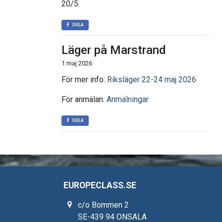
20/5.
DELA
Läger på Marstrand
1 maj 2026
För mer info:
Riksläger 22-24 maj 2026
För anmälan:
Anmälningar
DELA
EUROPECLASS.SE
c/o Bommen 2
SE-439 94 ONSALA