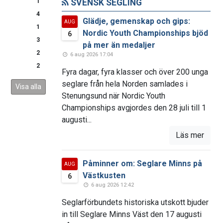
1
SVENSK SEGLING
4
Glädje, gemenskap och gips:
AUG
1
Nordic Youth Championships bjöd
6
3
på mer än medaljer
2
6 aug 2026 17:04
2
Fyra dagar, fyra klasser och över 200 unga
seglare från hela Norden samlades i
Visa alla
Stenungsund när Nordic Youth
Championships avgjordes den 28 juli till 1
augusti...
Läs mer
Påminner om: Seglare Minns på
AUG
Västkusten
6
6 aug 2026 12:42
Seglarförbundets historiska utskott bjuder
in till Seglare Minns Väst den 17 augusti