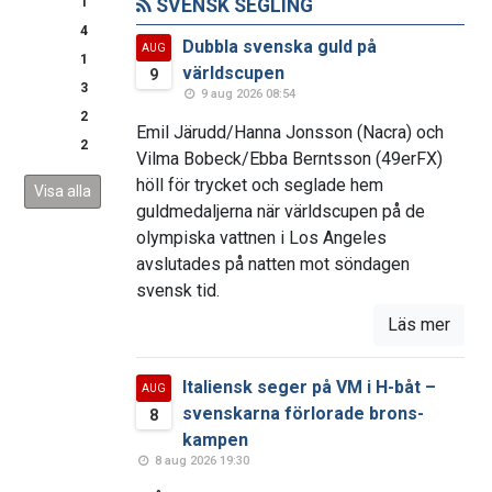
1
SVENSK SEGLING
4
Dubbla svenska guld på
AUG
1
världscupen
9
3
9 aug 2026 08:54
2
Emil Järudd/Hanna Jonsson (Nacra) och
2
Vilma Bobeck/Ebba Berntsson (49erFX)
höll för trycket och seglade hem
Visa alla
guldmedaljerna när världscupen på de
olympiska vattnen i Los Angeles
avslutades på natten mot söndagen
svensk tid.
Läs mer
Italiensk seger på VM i H-båt –
AUG
svenskarna förlorade brons-
8
kampen
8 aug 2026 19:30