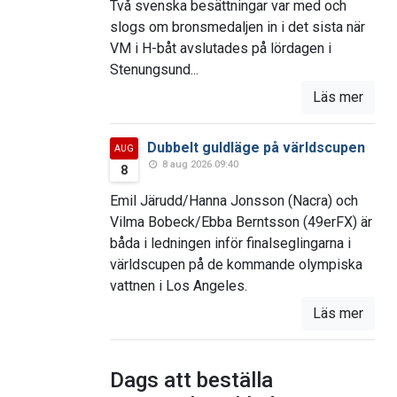
Två svenska besättningar var med och
slogs om bronsmedaljen in i det sista när
VM i H-båt avslutades på lördagen i
Stenungsund...
Läs mer
Dubbelt guldläge på världscupen
AUG
8 aug 2026 09:40
8
Emil Järudd/Hanna Jonsson (Nacra) och
Vilma Bobeck/Ebba Berntsson (49erFX) är
båda i ledningen inför finalseglingarna i
världscupen på de kommande olympiska
vattnen i Los Angeles.
Läs mer
Dags att beställa