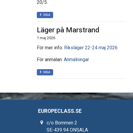
20/5.
DELA
Läger på Marstrand
1 maj 2026
För mer info:
Riksläger 22-24 maj 2026
För anmälan:
Anmälningar
DELA
EUROPECLASS.SE
c/o Bommen 2
SE-439 94 ONSALA