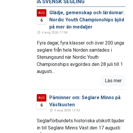
SVENSK SEGLING
Glädje, gemenskap och lärdomar:
AUG
Nordic Youth Championships bjöd
6
på mer än medaljer
6 aug 2026 17:04
Fyra dagar, fyra klasser och över 200 unga
seglare från hela Norden samlades i
Stenungsund när Nordic Youth
Championships avgjordes den 28 juli till 1
augusti...
Läs mer
Påminner om: Seglare Minns på
AUG
Västkusten
6
6 aug 2026 12:42
Seglarförbundets historiska utskott bjuder
in till Seglare Minns Väst den 17 augusti