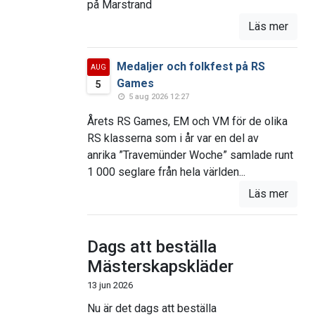
på Marstrand
Läs mer
Medaljer och folkfest på RS
AUG
Games
5
5 aug 2026 12:27
Årets RS Games, EM och VM för de olika
RS klasserna som i år var en del av
anrika ”Travemünder Woche” samlade runt
1 000 seglare från hela världen...
Läs mer
Dags att beställa
Mästerskapskläder
13 jun 2026
Nu är det dags att beställa