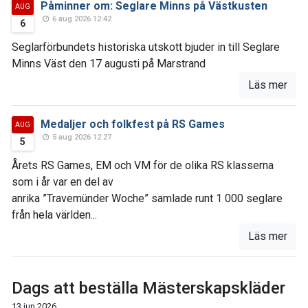
Påminner om: Seglare Minns på Västkusten
AUG
6 aug 2026 12:42
6
Seglarförbundets historiska utskott bjuder in till Seglare
Minns Väst den 17 augusti på Marstrand
Läs mer
Medaljer och folkfest på RS Games
AUG
5 aug 2026 12:27
5
Årets RS Games, EM och VM för de olika RS klasserna
som i år var en del av
anrika ”Travemünder Woche” samlade runt 1 000 seglare
från hela världen...
Läs mer
Dags att beställa Mästerskapskläder
13 jun 2026