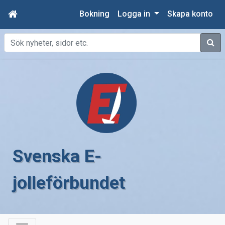
Bokning
Logga in
Skapa konto
Sök
Svenska E-
jolleförbundet