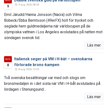
Dubbla svenska guld på världscupen
AUG
9 aug 2026 08:54
9
Emil Järudd/Hanna Jonsson (Nacra) och Vilma
Bobeck/Ebba Berntsson (49erFX) höll för trycket och
seglade hem guldmedaljerna när världscupen på de
olympiska vattnen i Los Angeles avslutades på natten mot
söndagen svensk tid.
Läs mer
Italiensk seger på VM i H-båt – svenskarna
AUG
förlorade brons-kampen
8
8 aug 2026 19:30
Två svenska besättningar var med och slogs om
bronsmedaljen in i det sista när VM i H-båt avslutades på
lördagen i Stenungsund...
Läs mer