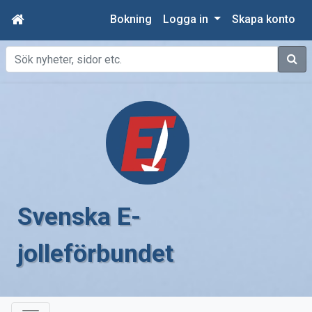
Bokning
Logga in
Skapa konto
Sök
Svenska E-
jolleförbundet