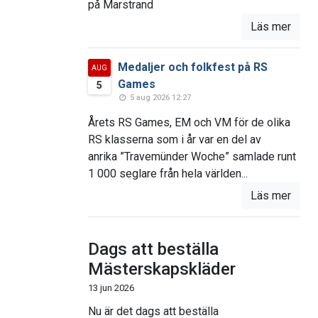
på Marstrand
Läs mer
Medaljer och folkfest på RS
AUG
Games
5
5 aug 2026 12:27
Årets RS Games, EM och VM för de olika
RS klasserna som i år var en del av
anrika ”Travemünder Woche” samlade runt
1 000 seglare från hela världen...
Läs mer
Dags att beställa
Mästerskapskläder
13 jun 2026
Nu är det dags att beställa