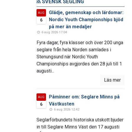
SVENSK SEGLING
Glädje, gemenskap och lärdomar:
AUG
Nordic Youth Championships bjöd
6
på mer än medaljer
6 aug 2026 17:04
Fyra dagar, fyra klasser och över 200 unga
seglare från hela Norden samlades i
Stenungsund när Nordic Youth
Championships avgjordes den 28 juli till 1
augusti...
Läs mer
Påminner om: Seglare Minns på
AUG
Västkusten
6
6 aug 2026 12:42
Seglarförbundets historiska utskott bjuder
in till Seglare Minns Väst den 17 augusti