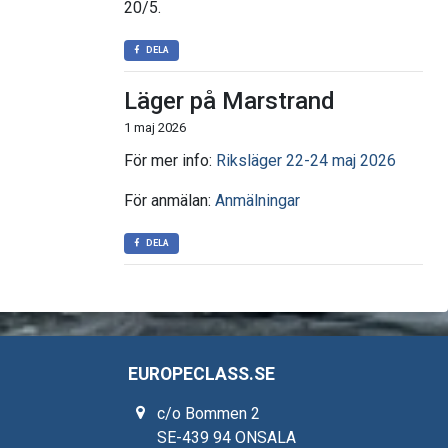
20/5.
DELA
Läger på Marstrand
1 maj 2026
För mer info:
Riksläger 22-24 maj 2026
För anmälan:
Anmälningar
DELA
EUROPECLASS.SE
c/o Bommen 2
SE-439 94 ONSALA