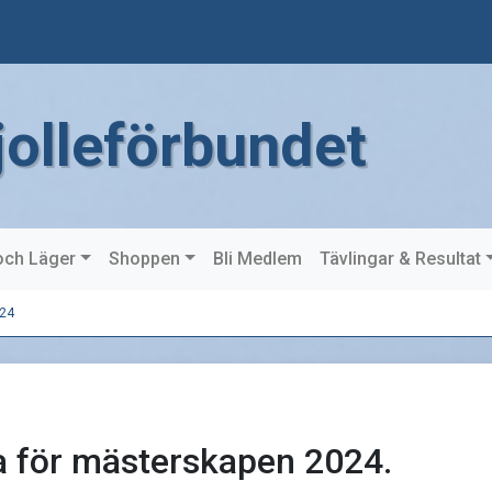
jolleförbundet
och Läger
Shoppen
Bli Medlem
Tävlingar & Resultat
024
na för mästerskapen 2024.