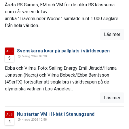
Årets RS Games, EM och VM för de olika RS klasserna
som i år var en del av
anrika ”Travemünder Woche” samlade runt 1 000 seglare
från hela världen...
Läs mer
Svenskarna kvar på pallplats i världscupen
AUG
5 aug 2026 09:20
5
Ebba och Vilma. Foto: Sailing Energy Emil Järudd/Hanna
Jonsson (Nacra) och Vilma Bobeck/Ebba Berntsson
(49erFX) fortsätter att segla bra i världscupen på de
olympiska vattnen i Los Angeles...
Läs mer
Nu startar VM i H-båt i Stenungsund
AUG
4 aug 2026 10:58
4