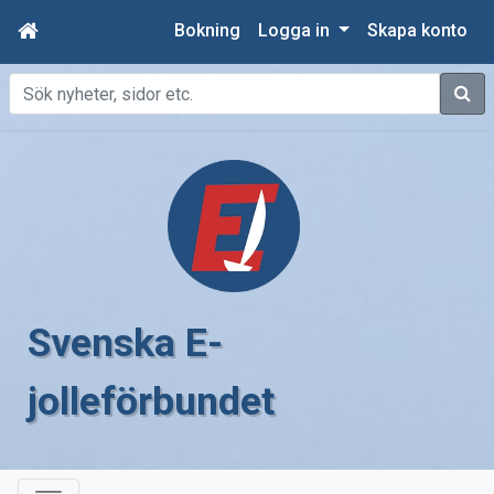
Bokning
Logga in
Skapa konto
Sök
Svenska E-
jolleförbundet