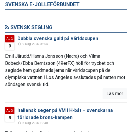
SVENSKA E-JOLLEFÖRBUNDET
SVENSK SEGLING
Dubbla svenska guld på världscupen
AUG
9 aug 2026 08:54
9
Emil Järudd/Hanna Jonsson (Nacra) och Vilma
Bobeck/Ebba Berntsson (49erFX) höll för trycket och
seglade hem guldmedaljerna när världscupen på de
olympiska vattnen i Los Angeles avslutades på natten mot
söndagen svensk tid.
Läs mer
Italiensk seger på VM i H-båt – svenskarna
AUG
förlorade brons-kampen
8
8 aug 2026 19:30