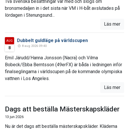
Två svenska besättningar var med och slogs om
bronsmedaljen in i det sista när VM i H-båt avslutades på
lördagen i Stenungsund...
Läs mer
Dubbelt guldläge på världscupen
AUG
8 aug 2026 09:40
8
Emil Järudd/Hanna Jonsson (Nacra) och Vilma
Bobeck/Ebba Berntsson (49erFX) är båda i ledningen inför
finalseglingarna i världscupen på de kommande olympiska
vattnen i Los Angeles.
Läs mer
Dags att beställa Mästerskapskläder
13 jun 2026
Nu är det dags att beställa mästerskapskläder. Kläderna