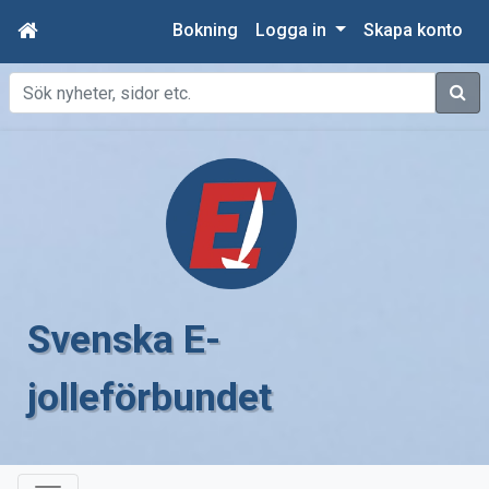
Bokning
Logga in
Skapa konto
Sök
Svenska E-
jolleförbundet