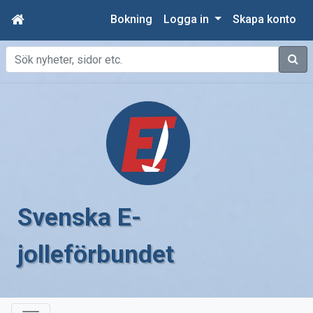
Bokning
Logga in
Skapa konto
Sök
Svenska E-
jolleförbundet