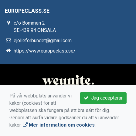
EUROPECLASS.SE
c/o Bommen 2
SE-439 94 ONSALA
ejolleforbundet@gmail.com
https://www.europeclass.se/
På vår webbplats använder vi
Jag accepterar
kakor (cookies) för att
webbplatsen ska fungera på ett bra sätt för dig.
Genom att surfa vidare godkänner du att vi använder
kakor.
Mer information om cookies
.