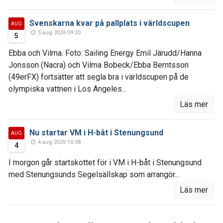
Svenskarna kvar på pallplats i världscupen
AUG
5 aug 2026 09:20
5
Ebba och Vilma. Foto: Sailing Energy Emil Järudd/Hanna
Jonsson (Nacra) och Vilma Bobeck/Ebba Berntsson
(49erFX) fortsätter att segla bra i världscupen på de
olympiska vattnen i Los Angeles...
Läs mer
Nu startar VM i H-båt i Stenungsund
AUG
4 aug 2026 10:58
4
I morgon går startskottet för i VM i H-båt i Stenungsund
med Stenungsunds Segelsällskap som arrangör...
Läs mer