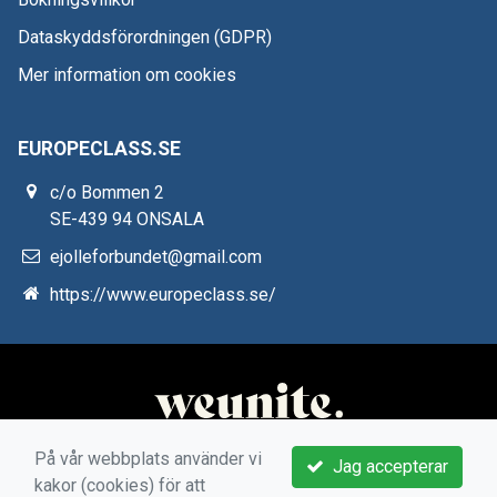
Dataskyddsförordningen (GDPR)
Mer information om cookies
EUROPECLASS.SE
c/o Bommen 2
SE-439 94 ONSALA
ejolleforbundet@gmail.com
https://www.europeclass.se/
På vår webbplats använder vi
Jag accepterar
kakor (cookies) för att