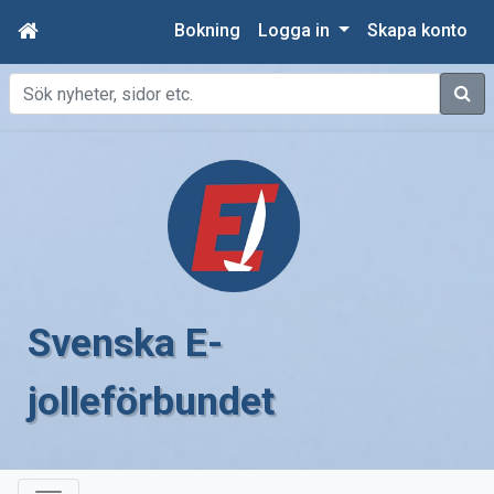
Bokning
Logga in
Skapa konto
Sök
Svenska E-
jolleförbundet