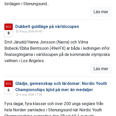
lördagen i Stenungsund...
Läs mer
Dubbelt guldläge på världscupen
AUG
8 aug 2026 09:40
8
Emil Järudd/Hanna Jonsson (Nacra) och Vilma
Bobeck/Ebba Berntsson (49erFX) är båda i ledningen inför
finalseglingarna i världscupen på de kommande olympiska
vattnen i Los Angeles.
Läs mer
Glädje, gemenskap och lärdomar: Nordic Youth
AUG
Championships bjöd på mer än medaljer
6
6 aug 2026 17:04
Fyra dagar, fyra klasser och över 200 unga seglare från
hela Norden samlades i Stenungsund när Nordic Youth