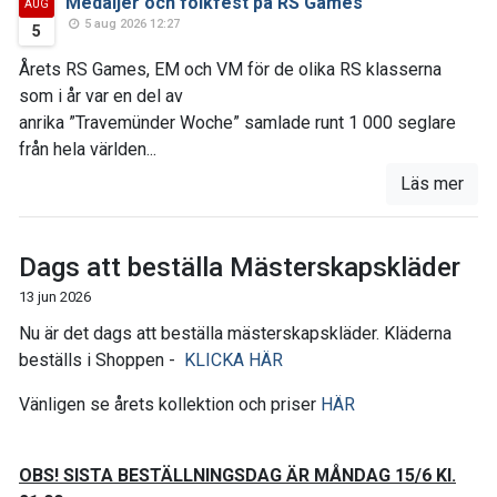
Medaljer och folkfest på RS Games
AUG
5 aug 2026 12:27
5
Årets RS Games, EM och VM för de olika RS klasserna
som i år var en del av
anrika ”Travemünder Woche” samlade runt 1 000 seglare
från hela världen...
Läs mer
Dags att beställa Mästerskapskläder
13 jun 2026
Nu är det dags att beställa mästerskapskläder. Kläderna
beställs i Shoppen -
KLICKA HÄR
Vänligen se årets kollektion och priser
HÄR
OBS! SISTA BESTÄLLNINGSDAG ÄR MÅNDAG 15/6 Kl.