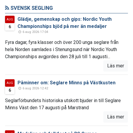
SVENSK SEGLING
Glädje, gemenskap och gips: Nordic Youth
AUG
Championships bjöd på mer än medaljer
6
6 aug 2026 17:04
Fyra dagar, fyra klasser och över 200 unga seglare från
hela Norden samlades i Stenungsund när Nordic Youth
Championships avgjordes den 28 juli till 1 augusti...
Läs mer
Påminner om: Seglare Minns på Västkusten
AUG
6 aug 2026 12:42
6
Seglarförbundets historiska utskott bjuder in till Seglare
Minns Väst den 17 augusti på Marstrand
Läs mer