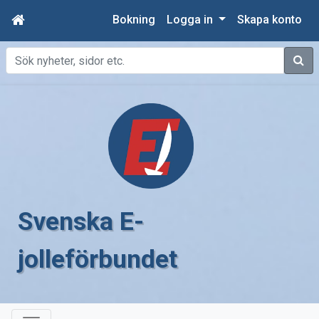
Bokning
Logga in
Skapa konto
Sök
Svenska E-
jolleförbundet